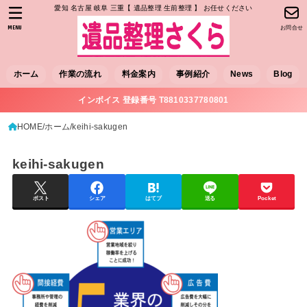
愛知 名古屋 岐阜 三重【 遺品整理 生前整理 】 お任せください
MENU
お問合せ
ホーム
作業の流れ
料金案内
事例紹介
News
Blog
インボイス 登録番号 T8810337780801
HOME
ホーム
keihi-sakugen
keihi-sakugen
ポスト
シェア
はてブ
送る
Pocket