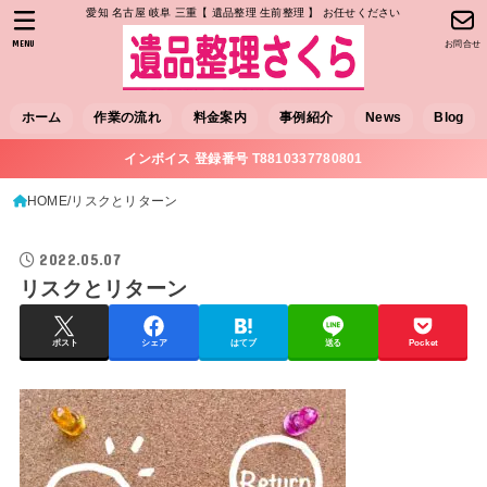
愛知 名古屋 岐阜 三重【 遺品整理 生前整理 】 お任せください
MENU
お問合せ
ホーム
作業の流れ
料金案内
事例紹介
News
Blog
インボイス 登録番号 T8810337780801
HOME
リスクとリターン
2022.05.07
リスクとリターン
ポスト
シェア
はてブ
送る
Pocket