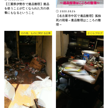
【三重県伊勢市で遺品整理】遺品
を使うことが亡くなられた方の供
2020.08.26
養にもなるということ
【名古屋市中区で遺品整理】孤独
死の現場～遺品整理はこころの整
理～
その他、ものに関する記事
さくらブログ