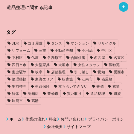
遺品整理に関する記事
タグ
3DK
ゴミ屋敷
タンス
マンション
リサイクル
リフォーム
三重
不動産売却
不用品
中川区
中村区
仏壇
各務原市
合同供養
名古屋
名東区
四日市市
大型家具
大垣市
女性スタッフ
孤独死
害虫駆除
岐阜
店舗整理
引っ越し
愛知
愛西市
整理整頓
東海エリア
核家族
江南市
猫屋敷
生前整理
生命保険
立ち会いできない
葬儀
衣類
解体
認知症
豊橋市
買い取り
遺品整理
遺族
鈴鹿市
高齢
ホーム
作業の流れ
料金
お問い合わせ
プライバシーポリシー
会社概要
サイトマップ