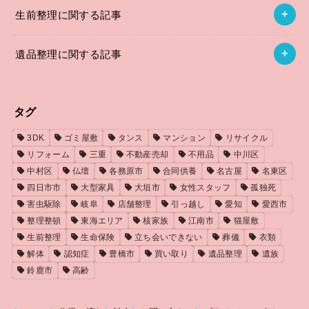
生前整理に関する記事
遺品整理に関する記事
タグ
3DK
ゴミ屋敷
タンス
マンション
リサイクル
リフォーム
三重
不動産売却
不用品
中川区
中村区
仏壇
各務原市
合同供養
名古屋
名東区
四日市市
大型家具
大垣市
女性スタッフ
孤独死
害虫駆除
岐阜
店舗整理
引っ越し
愛知
愛西市
整理整頓
東海エリア
核家族
江南市
猫屋敷
生前整理
生命保険
立ち会いできない
葬儀
衣類
解体
認知症
豊橋市
買い取り
遺品整理
遺族
鈴鹿市
高齢