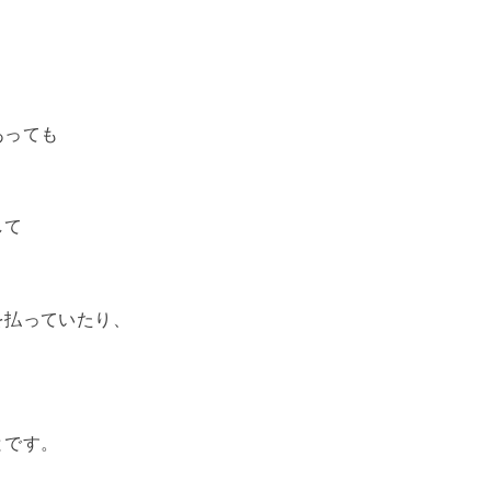
あっても
して
を払っていたり、
とです。