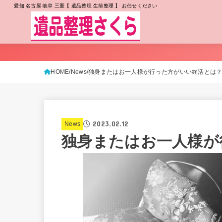
愛知 名古屋 岐阜 三重【 遺品整理 生前整理 】 お任せください
HOME
News
独身またはお一人様が行った方がいい終活とは
2023.02.12
News
独身またはお一人様が