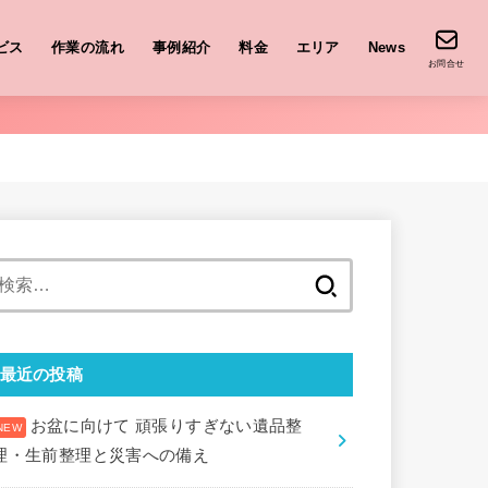
ビス
作業の流れ
事例紹介
料金
エリア
News
お問合せ
検
索:
最近の投稿
お盆に向けて 頑張りすぎない遺品整
理・生前整理と災害への備え