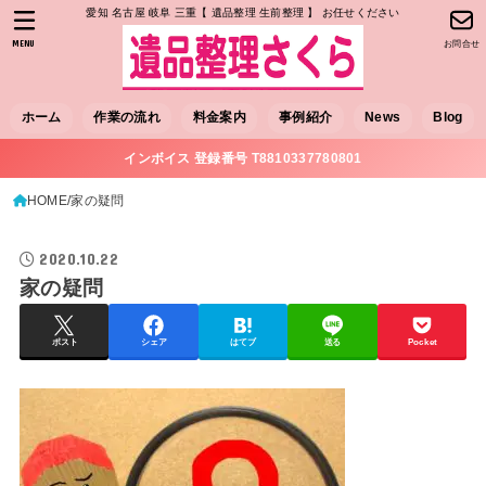
愛知 名古屋 岐阜 三重【 遺品整理 生前整理 】 お任せください
MENU
お問合せ
ホーム
作業の流れ
料金案内
事例紹介
News
Blog
インボイス 登録番号 T8810337780801
HOME
家の疑問
2020.10.22
家の疑問
ポスト
シェア
はてブ
送る
Pocket