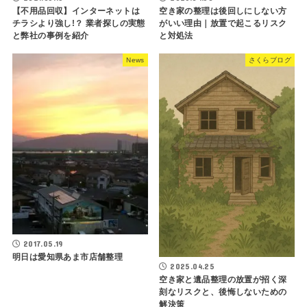
【不用品回収】インターネットは
空き家の整理は後回しにしない方
チラシより強し!？ 業者探しの実態
がいい理由｜放置で起こるリスク
と弊社の事例を紹介
と対処法
News
さくらブログ
2017.05.19
明日は愛知県あま市店舗整理
2025.04.25
空き家と遺品整理の放置が招く深
刻なリスクと、後悔しないための
解決策