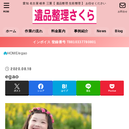
愛知 名古屋 岐阜 三重【 遺品整理 生前整理 】 お任せください
MENU
お問合せ
ホーム
作業の流れ
料金案内
事例紹介
News
Blog
インボイス 登録番号 T8810337780801
HOME
egao
2020.08.18
egao
ポスト
シェア
はてブ
送る
Pocket