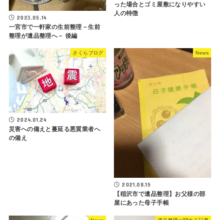
った場合とゴミ屋敷になりやすい
人の特徴
2023.05.14
一宮市で一軒家の生前整理－生前
整理が遺品整理へ－ 後編
さくらブログ
News
2024.01.24
災害への備えと蔓延る悪質業者へ
の備え
2021.08.15
【稲沢市で遺品整理】お父様の部
屋にあった母子手帳