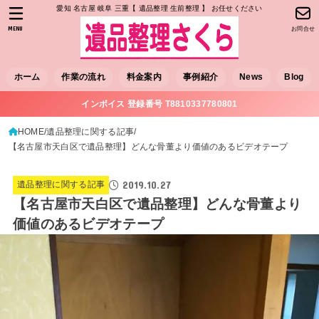
愛知 名古屋 岐阜 三重【 遺品整理 生前整理 】 お任せください
MENU
お問合せ
ホーム
作業の流れ
料金案内
事例紹介
News
Blog
インボイス 登録番号 T8810337780801
HOME
遺品整理に関する記事
【名古屋市天白区で遺品整理】どんな骨董より価値のあるビデオテープ
2019.10.27
遺品整理に関する記事
【名古屋市天白区で遺品整理】どんな骨董より
価値のあるビデオテープ