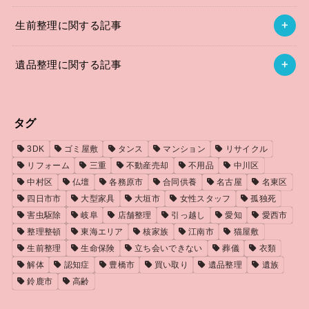
生前整理に関する記事
遺品整理に関する記事
タグ
3DK
ゴミ屋敷
タンス
マンション
リサイクル
リフォーム
三重
不動産売却
不用品
中川区
中村区
仏壇
各務原市
合同供養
名古屋
名東区
四日市市
大型家具
大垣市
女性スタッフ
孤独死
害虫駆除
岐阜
店舗整理
引っ越し
愛知
愛西市
整理整頓
東海エリア
核家族
江南市
猫屋敷
生前整理
生命保険
立ち会いできない
葬儀
衣類
解体
認知症
豊橋市
買い取り
遺品整理
遺族
鈴鹿市
高齢