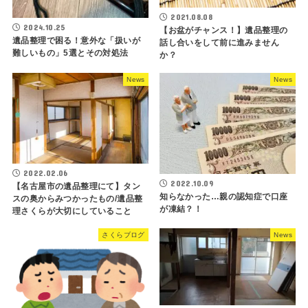
2021.08.08
2024.10.25
【お盆がチャンス！】遺品整理の
遺品整理で困る！意外な「扱いが
話し合いをして前に進みません
難しいもの」5選とその対処法
か？
News
News
2022.02.06
2022.10.09
【名古屋市の遺品整理にて】タン
知らなかった…親の認知症で口座
スの奥からみつかったもの/遺品整
が凍結？！
理さくらが大切にしていること
さくらブログ
News