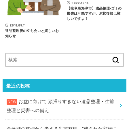
2022.10.16
【岐阜県海津市】遺品整理-ゴミの
撤去は可能ですが、原状復帰は難
しいですよ？
2018.09.11
遺品整理後の立ち会いと嬉しいお
知らせ
検
索:
最近の投稿
お盆に向けて 頑張りすぎない遺品整理・生前
整理と災害への備え
食器棚の整理から考える生前整理。”残された家族に