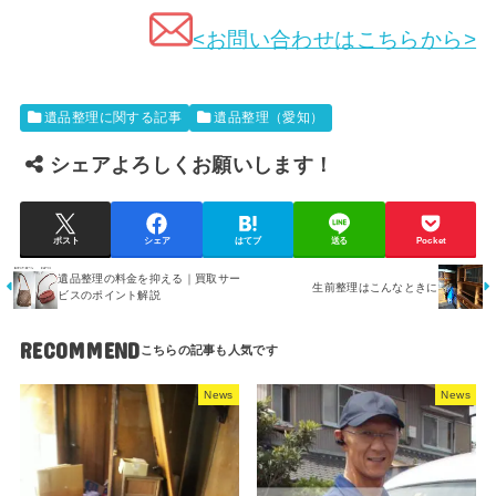
<お問い合わせはこちらから>
遺品整理に関する記事
遺品整理（愛知）
シェアよろしくお願いします！
ポスト
シェア
はてブ
送る
Pocket
遺品整理の料金を抑える｜買取サー
生前整理はこんなときに
ビスのポイント解説
RECOMMEND
News
News