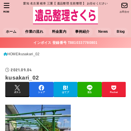
愛知 名古屋 岐阜 三重【 遺品整理 生前整理 】 お任せください
MENU
お問合せ
ホーム
作業の流れ
料金案内
事例紹介
News
Blog
インボイス 登録番号 T8810337780801
HOME
kusakari_02
2021.09.04
kusakari_02
ポスト
シェア
はてブ
送る
Pocket