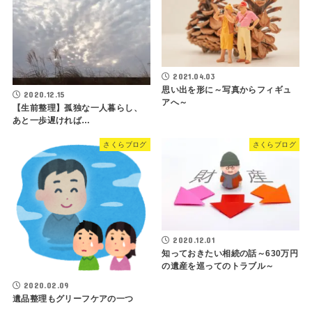
2021.04.03
思い出を形に～写真からフィギュ
2020.12.15
アへ～
【生前整理】孤独な一人暮らし、
あと一歩遅ければ…
さくらブログ
さくらブログ
2020.12.01
知っておきたい相続の話～630万円
の遺産を巡ってのトラブル～
2020.02.09
遺品整理もグリーフケアの一つ