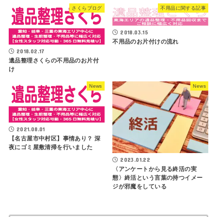
さくらブログ
不用品に関する記事
2018.03.15
不用品のお片付けの流れ
2018.02.17
遺品整理さくらの不用品のお片付
け
News
News
2021.08.01
【名古屋市中村区】事情あり？ 深
夜にゴミ屋敷清掃を行いました
2023.01.22
〈アンケートから見る終活の実
態〉終活という言葉の持つイメー
ジが邪魔をしている