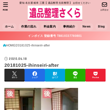
愛知 名古屋 岐阜 三重【 遺品整理 生前整理 】 お任せください
MENU
お問合せ
ホーム
作業の流れ
料金案内
事例紹介
News
Blog
インボイス 登録番号 T8810337780801
HOME
20181025-ihinseiri-after
2020.06.18
20181025-ihinseiri-after
ポスト
シェア
はてブ
送る
Pocket