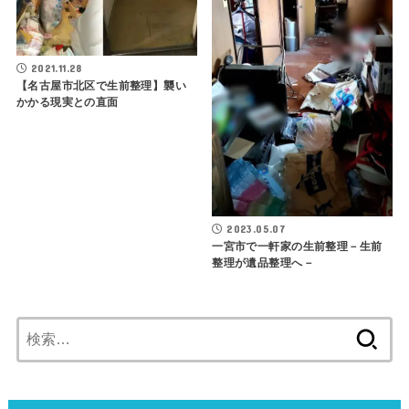
2021.11.28
【名古屋市北区で生前整理】襲い
かかる現実との直面
2023.05.07
一宮市で一軒家の生前整理－生前
整理が遺品整理へ－
検
索: