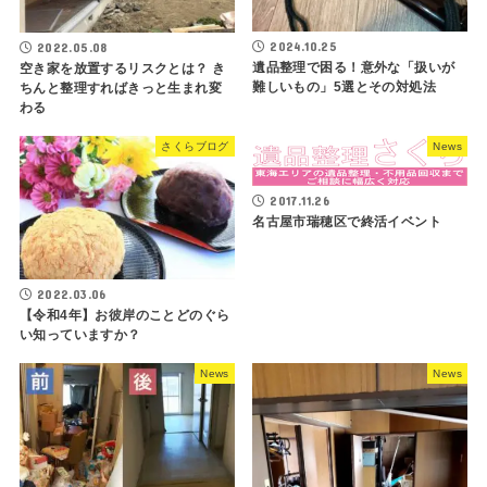
2024.10.25
2022.05.08
遺品整理で困る！意外な「扱いが
空き家を放置するリスクとは？ き
難しいもの」5選とその対処法
ちんと整理すればきっと生まれ変
わる
さくらブログ
News
2017.11.26
名古屋市瑞穂区で終活イベント
2022.03.06
【令和4年】お彼岸のことどのぐら
い知っていますか？
News
News