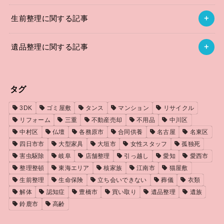
生前整理に関する記事
遺品整理に関する記事
タグ
3DK
ゴミ屋敷
タンス
マンション
リサイクル
リフォーム
三重
不動産売却
不用品
中川区
中村区
仏壇
各務原市
合同供養
名古屋
名東区
四日市市
大型家具
大垣市
女性スタッフ
孤独死
害虫駆除
岐阜
店舗整理
引っ越し
愛知
愛西市
整理整頓
東海エリア
核家族
江南市
猫屋敷
生前整理
生命保険
立ち会いできない
葬儀
衣類
解体
認知症
豊橋市
買い取り
遺品整理
遺族
鈴鹿市
高齢