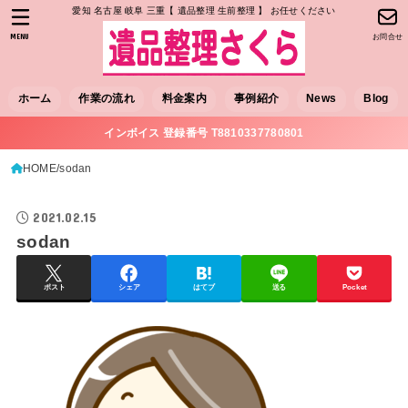
愛知 名古屋 岐阜 三重【 遺品整理 生前整理 】 お任せください
MENU
お問合せ
ホーム
作業の流れ
料金案内
事例紹介
News
Blog
インボイス 登録番号 T8810337780801
HOME
sodan
2021.02.15
sodan
ポスト
シェア
はてブ
送る
Pocket