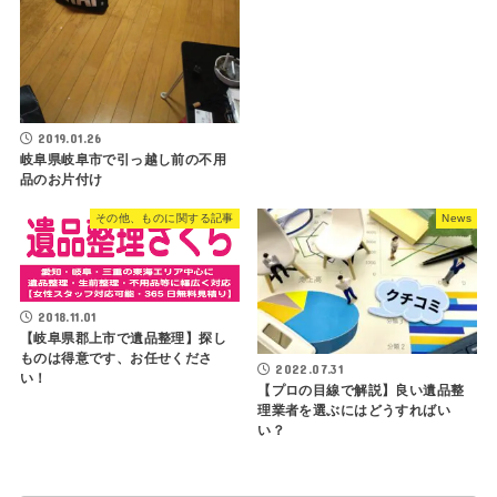
2019.01.26
岐阜県岐阜市で引っ越し前の不用
品のお片付け
その他、ものに関する記事
News
2018.11.01
【岐阜県郡上市で遺品整理】探し
ものは得意です、お任せくださ
2022.07.31
い！
【プロの目線で解説】良い遺品整
理業者を選ぶにはどうすればい
い？