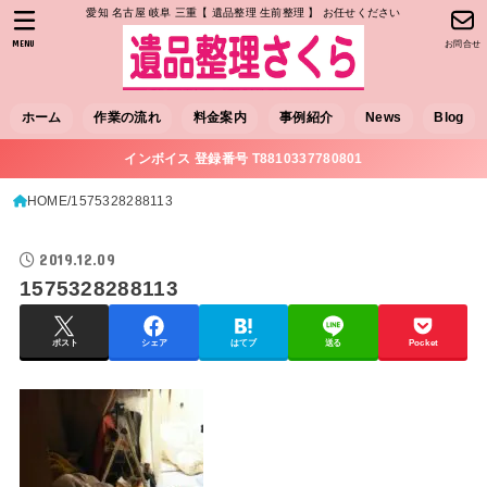
愛知 名古屋 岐阜 三重【 遺品整理 生前整理 】 お任せください
MENU
お問合せ
ホーム
作業の流れ
料金案内
事例紹介
News
Blog
インボイス 登録番号 T8810337780801
HOME
1575328288113
2019.12.09
1575328288113
ポスト
シェア
はてブ
送る
Pocket