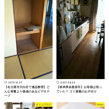
2019.10.27
2021.08.22
【名古屋市天白区で遺品整理】ど
【岐阜県各務原市】お母様は悟っ
んな骨董より価値のあるビデオテ
ていた？ ゴミ屋敷のお片付け
ープ
さくらブログ
News