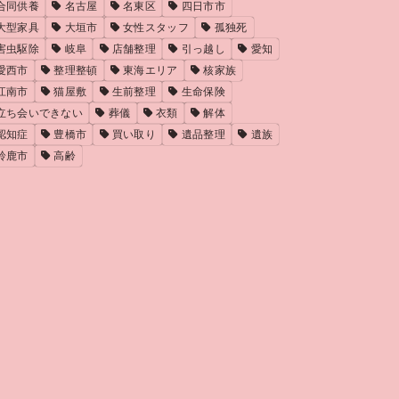
合同供養
名古屋
名東区
四日市市
大型家具
大垣市
女性スタッフ
孤独死
害虫駆除
岐阜
店舗整理
引っ越し
愛知
愛西市
整理整頓
東海エリア
核家族
江南市
猫屋敷
生前整理
生命保険
立ち会いできない
葬儀
衣類
解体
認知症
豊橋市
買い取り
遺品整理
遺族
鈴鹿市
高齢