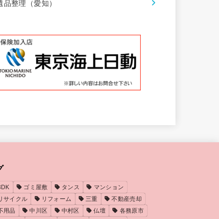
遺品整理（愛知）
グ
3DK
ゴミ屋敷
タンス
マンション
リサイクル
リフォーム
三重
不動産売却
不用品
中川区
中村区
仏壇
各務原市