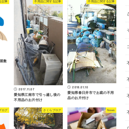
る記事
不用品に関する記事
不用品に関する記事
屋敷
2018.01.10
2017.11.07
愛知県春日井市でお庭の不用
愛知県江南市で引っ越し後の
品のお片付け
不用品のお片付け
ブログ
さくらブログ
News