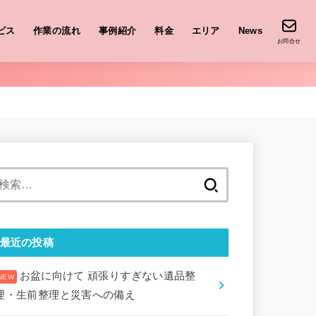
ビス
作業の流れ
事例紹介
料金
エリア
News
お問合せ
検
索:
最近の投稿
お盆に向けて 頑張りすぎない遺品整
理・生前整理と災害への備え