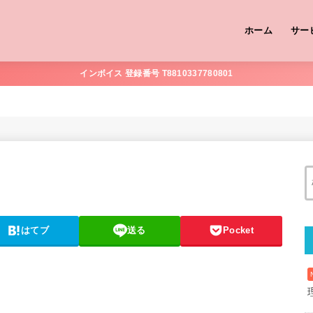
ホーム
サー
インボイス 登録番号 T8810337780801
はてブ
送る
Pocket