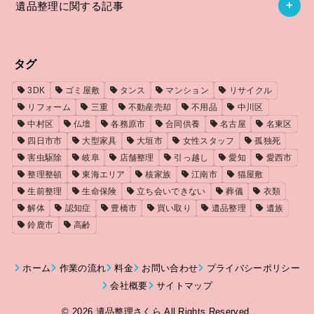
遺品整理に関する記事
タグ
3DK
ゴミ屋敷
タンス
マンション
リサイクル
リフォーム
三重
不動産売却
不用品
中川区
中村区
仏壇
各務原市
合同供養
名古屋
名東区
四日市市
大型家具
大垣市
女性スタッフ
孤独死
害虫駆除
岐阜
店舗整理
引っ越し
愛知
愛西市
整理整頓
東海エリア
核家族
江南市
猫屋敷
生前整理
生命保険
立ち会いできない
葬儀
衣類
解体
認知症
豊橋市
買い取り
遺品整理
遺族
鈴鹿市
高齢
ホーム
作業の流れ
料金
お問い合わせ
プライバシーポリシー
会社概要
サイトマップ
© 2026
遺品整理さくら
All Rights Reserved.