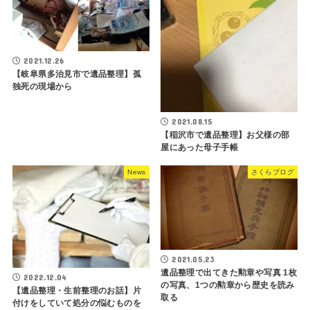
2021.12.26
【岐阜県多治見市で遺品整理】孤
独死の現場から
2021.08.15
【稲沢市で遺品整理】お父様の部
屋にあった母子手帳
News
さくらブログ
2021.05.23
遺品整理で出てきた勲章や写真 1枚
2022.12.04
の写真、1つの勲章から歴史を読み
【遺品整理・生前整理のお話】片
取る
付けをしていて処分の悩むものを