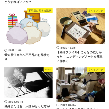
どうすればいいか？
不用品に関する記事
さくらブログ
2020.12.26
2017.11.04
【終活ファイル】こんなの欲しか
愛知県江南市へ不用品のお見積も
った！ エンディングノートを簡単
り
に作れる
News
さくらブログ
2023.02.12
2023.06.04
独身またはお一人様が行った方が