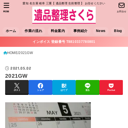
愛知 名古屋 岐阜 三重【 遺品整理 生前整理 】 お任せください
MENU
お問合せ
ホーム
作業の流れ
料金案内
事例紹介
News
Blog
インボイス 登録番号 T8810337780801
HOME
2021GW
2021.05.02
2021GW
ポスト
シェア
はてブ
送る
Pocket