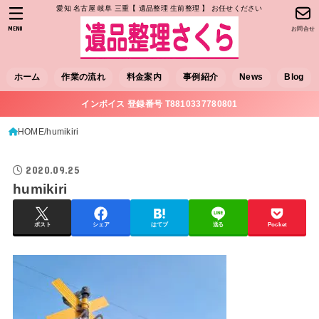
愛知 名古屋 岐阜 三重【 遺品整理 生前整理 】 お任せください
MENU
お問合せ
ホーム
作業の流れ
料金案内
事例紹介
News
Blog
インボイス 登録番号 T8810337780801
HOME
humikiri
2020.09.25
humikiri
ポスト
シェア
はてブ
送る
Pocket