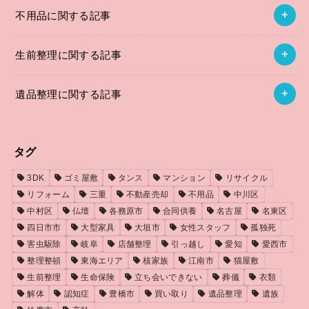
不用品に関する記事
生前整理に関する記事
遺品整理に関する記事
タグ
3DK
ゴミ屋敷
タンス
マンション
リサイクル
リフォーム
三重
不動産売却
不用品
中川区
中村区
仏壇
各務原市
合同供養
名古屋
名東区
四日市市
大型家具
大垣市
女性スタッフ
孤独死
害虫駆除
岐阜
店舗整理
引っ越し
愛知
愛西市
整理整頓
東海エリア
核家族
江南市
猫屋敷
生前整理
生命保険
立ち会いできない
葬儀
衣類
解体
認知症
豊橋市
買い取り
遺品整理
遺族