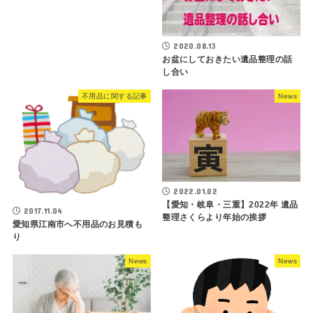
2020.08.13
お盆にしておきたい遺品整理の話
し合い
不用品に関する記事
News
2022.01.02
【愛知・岐阜・三重】2022年 遺品
2017.11.04
整理さくらより年始の挨拶
愛知県江南市へ不用品のお見積も
り
News
News