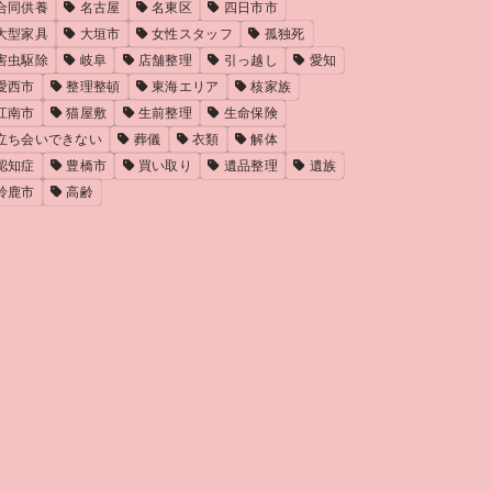
合同供養
名古屋
名東区
四日市市
大型家具
大垣市
女性スタッフ
孤独死
害虫駆除
岐阜
店舗整理
引っ越し
愛知
愛西市
整理整頓
東海エリア
核家族
江南市
猫屋敷
生前整理
生命保険
立ち会いできない
葬儀
衣類
解体
認知症
豊橋市
買い取り
遺品整理
遺族
鈴鹿市
高齢