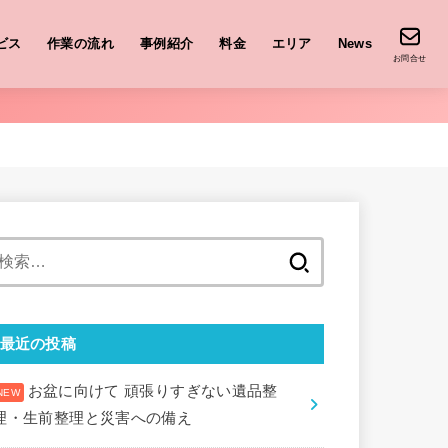
ビス
作業の流れ
事例紹介
料金
エリア
News
お問合せ
検
索:
最近の投稿
お盆に向けて 頑張りすぎない遺品整
理・生前整理と災害への備え