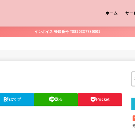
ホーム
サー
インボイス 登録番号 T8810337780801
はてブ
送る
Pocket