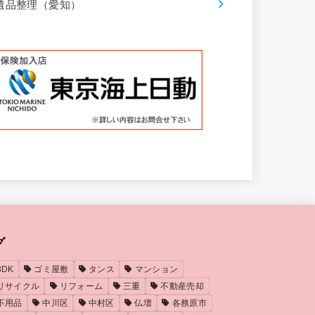
遺品整理（愛知）
グ
3DK
ゴミ屋敷
タンス
マンション
リサイクル
リフォーム
三重
不動産売却
不用品
中川区
中村区
仏壇
各務原市