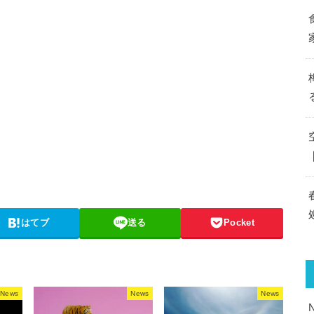
はてブ
送る
Pocket
News
News
News