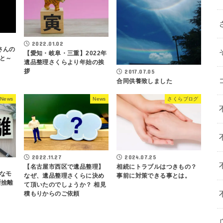
2022.01.02
さんの
【愛知・岐阜・三重】2022年
と～
遺品整理さくらより年始の挨
拶
2017.07.05
合同供養致しました
News
News
さくらブログ
2024.07.25
2022.11.27
相続にトラブルはつきもの？
【名古屋市西区で遺品整理】
なモ
事前に対策できる事とは。
なぜ、遺品整理さくらに決め
断捨離
て頂いたのでしょうか？ 相見
積もりからのご依頼