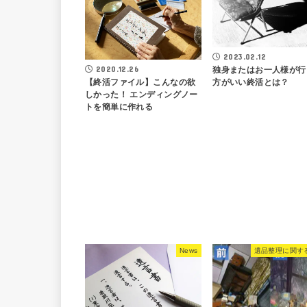
2023.02.12
2020.12.26
独身またはお一人様が行
方がいい終活とは？
【終活ファイル】こんなの欲
しかった！ エンディングノー
トを簡単に作れる
News
遺品整理に関す