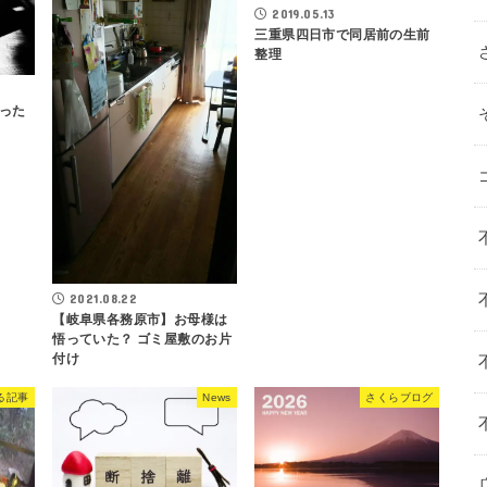
2019.05.13
三重県四日市で同居前の生前
整理
った
2021.08.22
【岐阜県各務原市】お母様は
悟っていた？ ゴミ屋敷のお片
付け
る記事
News
さくらブログ