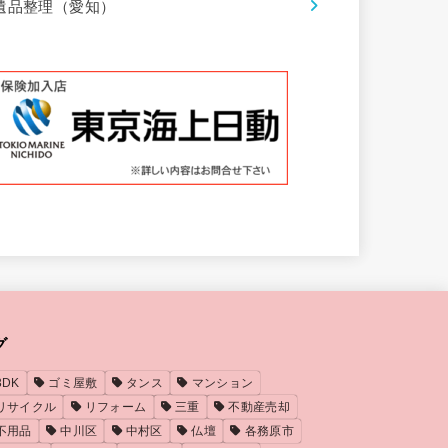
遺品整理（愛知）
グ
3DK
ゴミ屋敷
タンス
マンション
リサイクル
リフォーム
三重
不動産売却
不用品
中川区
中村区
仏壇
各務原市