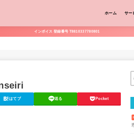
ホーム
サー
インボイス 登録番号 T8810337780801
nseiri
はてブ
送る
Pocket