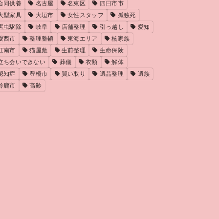
合同供養
名古屋
名東区
四日市市
大型家具
大垣市
女性スタッフ
孤独死
害虫駆除
岐阜
店舗整理
引っ越し
愛知
愛西市
整理整頓
東海エリア
核家族
江南市
猫屋敷
生前整理
生命保険
立ち会いできない
葬儀
衣類
解体
認知症
豊橋市
買い取り
遺品整理
遺族
鈴鹿市
高齢