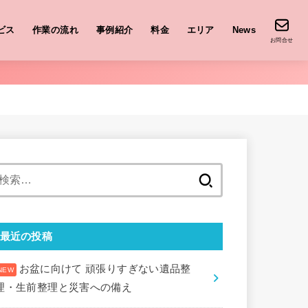
ビス
作業の流れ
事例紹介
料金
エリア
News
お問合せ
検
索:
最近の投稿
お盆に向けて 頑張りすぎない遺品整
理・生前整理と災害への備え