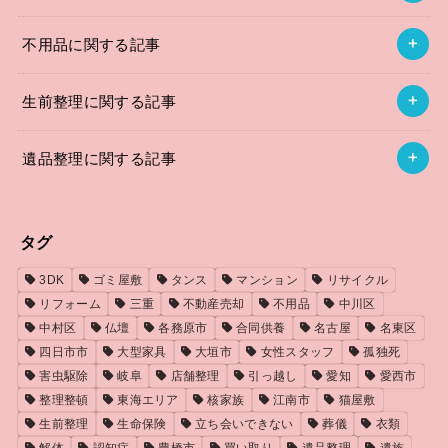
不用品に関する記事
生前整理に関する記事
遺品整理に関する記事
タグ
3DK
ゴミ屋敷
タンス
マンション
リサイクル
リフォーム
三重
不動産売却
不用品
中川区
中村区
仏壇
各務原市
合同供養
名古屋
名東区
四日市市
大型家具
大垣市
女性スタッフ
孤独死
害虫駆除
岐阜
店舗整理
引っ越し
愛知
愛西市
整理整頓
東海エリア
核家族
江南市
猫屋敷
生前整理
生命保険
立ち会いできない
葬儀
衣類
解体
認知症
豊橋市
買い取り
遺品整理
遺族