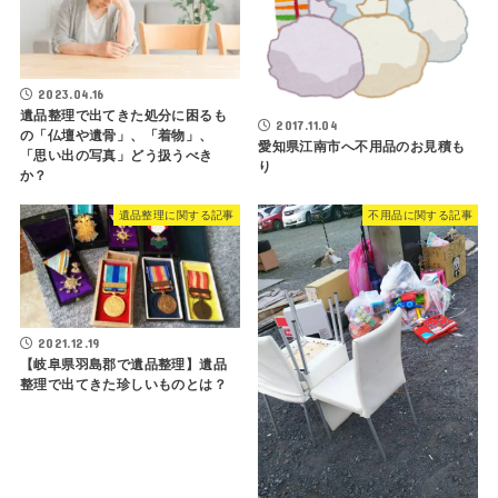
2023.04.16
遺品整理で出てきた処分に困るも
2017.11.04
の「仏壇や遺骨」、「着物」、
愛知県江南市へ不用品のお見積も
「思い出の写真」どう扱うべき
り
か？
遺品整理に関する記事
不用品に関する記事
2021.12.19
【岐阜県羽島郡で遺品整理】遺品
整理で出てきた珍しいものとは？