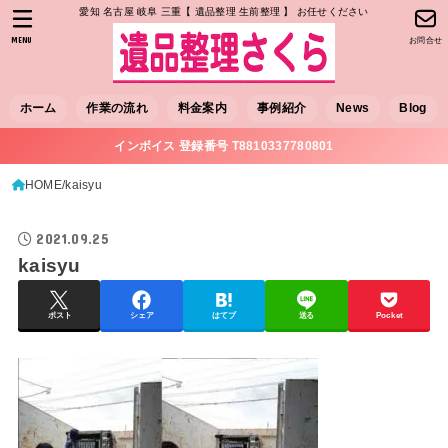
愛知 名古屋 岐阜 三重【 遺品整理 生前整理 】 お任せください
MENU
お問合せ
ホーム
作業の流れ
料金案内
事例紹介
News
Blog
インボイス 登録番号 T8810337780801
HOME
kaisyu
2021.09.25
kaisyu
ポスト
シェア
はてブ
送る
Pocket