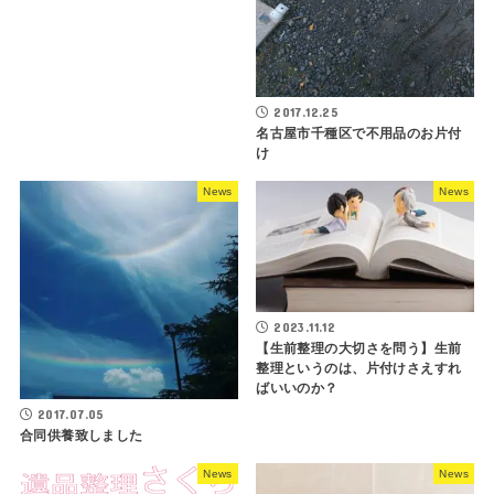
2017.12.25
名古屋市千種区で不用品のお片付
け
News
News
2023.11.12
【生前整理の大切さを問う】生前
整理というのは、片付けさえすれ
ばいいのか？
2017.07.05
合同供養致しました
News
News