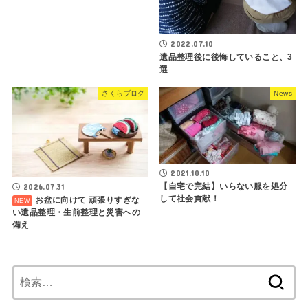
2022.07.10
遺品整理後に後悔していること、3
選
さくらブログ
News
2021.10.10
【自宅で完結】いらない服を処分
2026.07.31
して社会貢献！
お盆に向けて 頑張りすぎな
い遺品整理・生前整理と災害への
備え
検
索: