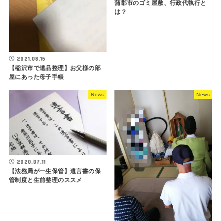
蒲郡市のゴミ屋敷、行政代執行と
は？
2021.08.15
【稲沢市で遺品整理】お父様の部
屋にあった母子手帳
News
News
2020.07.11
【法務局が一生保管】遺言書の保
管制度と生前整理のススメ