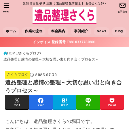
愛知 名古屋 岐阜 三重【 遺品整理 生前整理 】 お任せください
MENU
お問合せ
ホーム
作業の流れ
料金案内
事例紹介
News
Blog
インボイス 登録番号 T8810337780801
HOME
さくらブログ
遺品整理と感情の整理～大切な思い出と向き合うプロセス～
2023.07.30
さくらブログ
遺品整理と感情の整理～大切な思い出と向き合
うプロセス～
ポスト
シェア
はてブ
送る
Pocket
こんにちは、遺品整理さくらの堀田です。