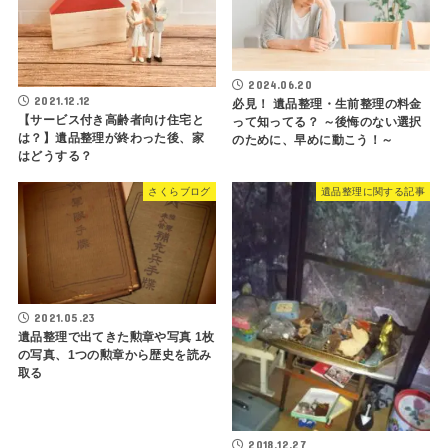
2024.06.20
2021.12.12
必見！ 遺品整理・生前整理の料金
【サービス付き高齢者向け住宅と
って知ってる？ ～後悔のない選択
は？】遺品整理が終わった後、家
のために、早めに動こう！～
はどうする？
さくらブログ
遺品整理に関する記事
2021.05.23
遺品整理で出てきた勲章や写真 1枚
の写真、1つの勲章から歴史を読み
取る
2018.12.27