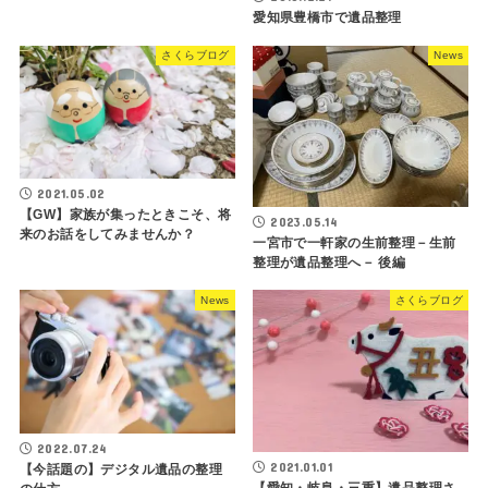
愛知県豊橋市で遺品整理
さくらブログ
News
2021.05.02
【GW】家族が集ったときこそ、将
2023.05.14
来のお話をしてみませんか？
一宮市で一軒家の生前整理－生前
整理が遺品整理へ－ 後編
News
さくらブログ
2022.07.24
2021.01.01
【今話題の】デジタル遺品の整理
【愛知・岐阜・三重】遺品整理さ