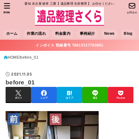
愛知 名古屋 岐阜 三重【 遺品整理 生前整理 】 お任せください
MENU
お問合せ
ホーム
作業の流れ
料金案内
事例紹介
News
Blog
インボイス 登録番号 T8810337780801
HOME
before_01
2021.11.05
before_01
ポスト
シェア
はてブ
送る
Pocket