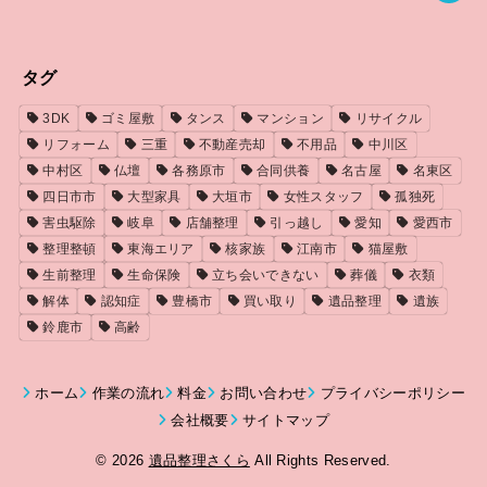
タグ
3DK
ゴミ屋敷
タンス
マンション
リサイクル
リフォーム
三重
不動産売却
不用品
中川区
中村区
仏壇
各務原市
合同供養
名古屋
名東区
四日市市
大型家具
大垣市
女性スタッフ
孤独死
害虫駆除
岐阜
店舗整理
引っ越し
愛知
愛西市
整理整頓
東海エリア
核家族
江南市
猫屋敷
生前整理
生命保険
立ち会いできない
葬儀
衣類
解体
認知症
豊橋市
買い取り
遺品整理
遺族
鈴鹿市
高齢
ホーム
作業の流れ
料金
お問い合わせ
プライバシーポリシー
会社概要
サイトマップ
© 2026
遺品整理さくら
All Rights Reserved.