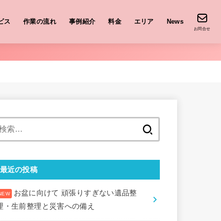
ビス
作業の流れ
事例紹介
料金
エリア
News
お問合せ
検
索:
最近の投稿
お盆に向けて 頑張りすぎない遺品整
理・生前整理と災害への備え