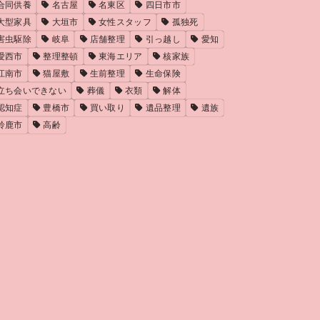
合同供養
名古屋
名東区
四日市市
大型家具
大垣市
女性スタッフ
孤独死
害虫駆除
岐阜
店舗整理
引っ越し
愛知
愛西市
整理整頓
東海エリア
核家族
江南市
猫屋敷
生前整理
生命保険
立ち会いできない
葬儀
衣類
解体
認知症
豊橋市
買い取り
遺品整理
遺族
鈴鹿市
高齢