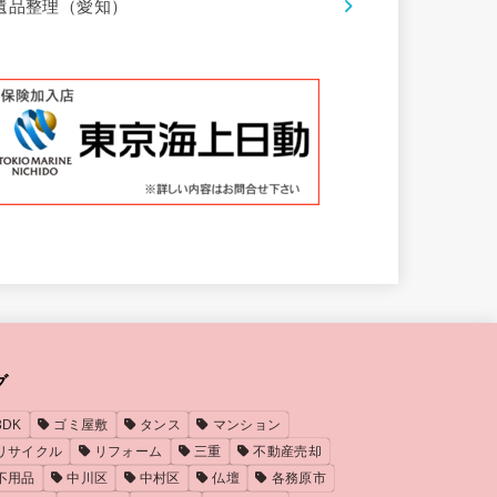
遺品整理（愛知）
グ
3DK
ゴミ屋敷
タンス
マンション
リサイクル
リフォーム
三重
不動産売却
不用品
中川区
中村区
仏壇
各務原市