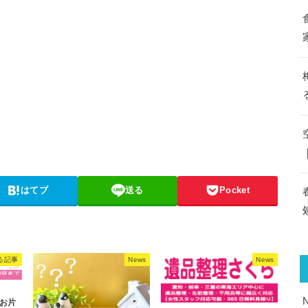
はてブ
送る
Pocket
る記事
News
News
お片