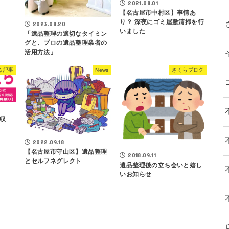
2021.08.01
【名古屋市中村区】事情あ
り？ 深夜にゴミ屋敷清掃を行
2023.08.20
いました
「遺品整理の適切なタイミン
グと、プロの遺品整理業者の
活用方法」
る記事
News
さくらブログ
収
2022.09.18
【名古屋市守山区】遺品整理
2018.09.11
とセルフネグレクト
遺品整理後の立ち会いと嬉し
いお知らせ