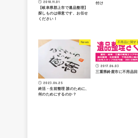
2018.11.01
付け
【岐阜県郡上市で遺品整理】
探しものは得意です、お任せ
ください！
News
不用品に関す
2017.06.03
三重県鈴鹿市に不用品回
2023.06.25
終活・生前整理 誰のために、
何のためにするのか？