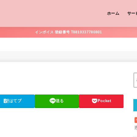
ホーム
サー
インボイス 登録番号 T8810337780801
はてブ
送る
Pocket