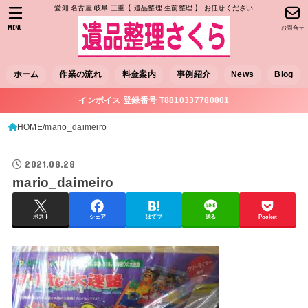
愛知 名古屋 岐阜 三重【 遺品整理 生前整理 】 お任せください
MENU
お問合せ
ホーム
作業の流れ
料金案内
事例紹介
News
Blog
インボイス 登録番号 T8810337780801
HOME
mario_daimeiro
2021.08.28
mario_daimeiro
ポスト
シェア
はてブ
送る
Pocket