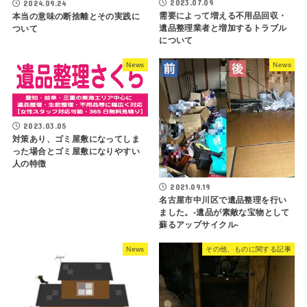
2023.07.09
2024.09.24
需要によって増える不用品回収・
本当の意味の断捨離とその実践に
遺品整理業者と増加するトラブル
ついて
について
News
News
2023.03.05
対策あり、ゴミ屋敷になってしま
った場合とゴミ屋敷になりやすい
人の特徴
2021.09.19
名古屋市中川区で遺品整理を行い
ました。-遺品が素敵な宝物として
蘇るアップサイクル-
News
その他、ものに関する記事