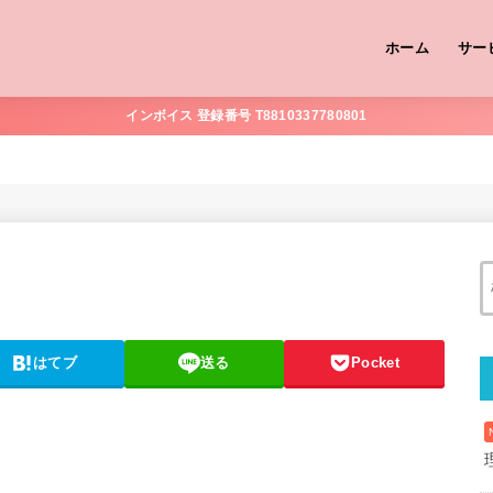
ホーム
サー
インボイス 登録番号 T8810337780801
はてブ
送る
Pocket