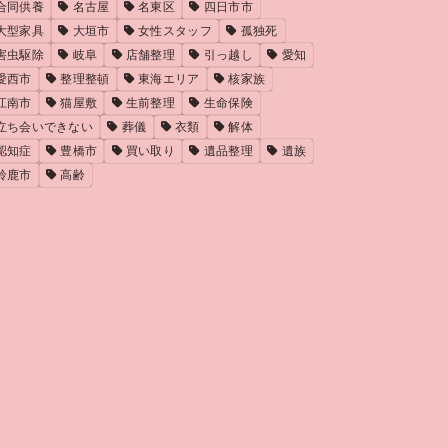
合同供養
名古屋
名東区
四日市市
大型家具
大垣市
女性スタッフ
孤独死
害虫駆除
岐阜
店舗整理
引っ越し
愛知
愛西市
整理整頓
東海エリア
核家族
江南市
猫屋敷
生前整理
生命保険
立ち会いできない
葬儀
衣類
解体
認知症
豊橋市
買い取り
遺品整理
遺族
鈴鹿市
高齢