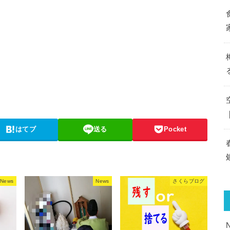
はてブ
送る
Pocket
News
News
さくらブログ