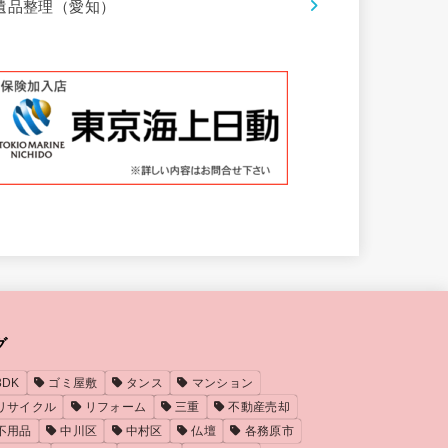
遺品整理（愛知）
グ
3DK
ゴミ屋敷
タンス
マンション
リサイクル
リフォーム
三重
不動産売却
不用品
中川区
中村区
仏壇
各務原市