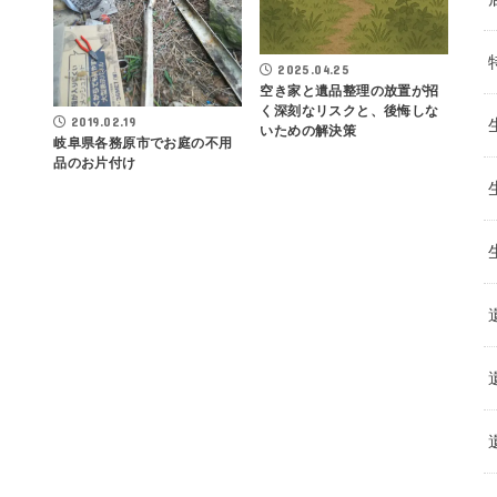
2025.04.25
空き家と遺品整理の放置が招
く深刻なリスクと、後悔しな
2019.02.19
いための解決策
岐阜県各務原市でお庭の不用
品のお片付け