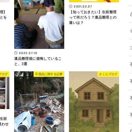
2021.02.07
【知っておきたい】生前整理
理】
って何だろう？遺品整理との
とを
違いは？
2022.07.10
遺品整理後に後悔しているこ
と、3選
ブログ
不用品に関する記事
さくらブログ
生前
迷わせ