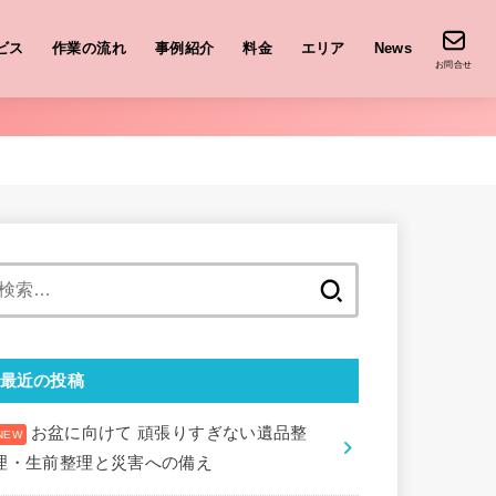
ビス
作業の流れ
事例紹介
料金
エリア
News
お問合せ
検
索:
最近の投稿
お盆に向けて 頑張りすぎない遺品整
理・生前整理と災害への備え