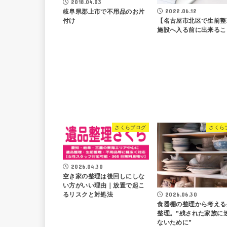
2018.04.03
2022.06.12
岐阜県郡上市で不用品のお片
【名古屋市北区で生前整
付け
施設へ入る前に出来るこ
さくらブログ
さくら
2026.04.30
空き家の整理は後回しにしな
い方がいい理由｜放置で起こ
2026.06.30
るリスクと対処法
食器棚の整理から考える
整理。”残された家族に
ないために”