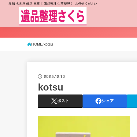
愛知 名古屋 岐阜 三重【 遺品整理 生前整理 】 お任せください
HOME
kotsu
2023.12.10
kotsu
ポスト
シェア