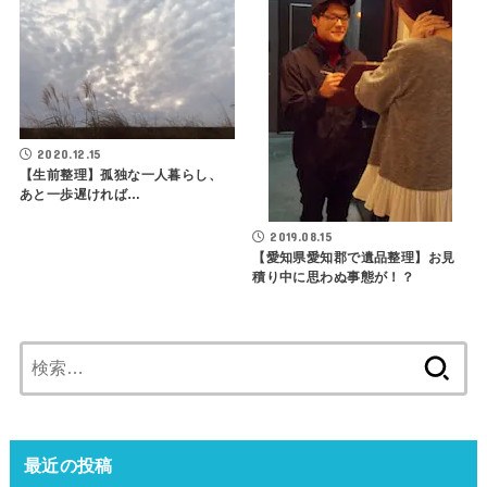
2020.12.15
【生前整理】孤独な一人暮らし、
あと一歩遅ければ…
2019.08.15
【愛知県愛知郡で遺品整理】お見
積り中に思わぬ事態が！？
検
索:
最近の投稿