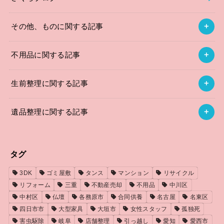
その他、ものに関する記事
不用品に関する記事
生前整理に関する記事
遺品整理に関する記事
タグ
3DK
ゴミ屋敷
タンス
マンション
リサイクル
リフォーム
三重
不動産売却
不用品
中川区
中村区
仏壇
各務原市
合同供養
名古屋
名東区
四日市市
大型家具
大垣市
女性スタッフ
孤独死
害虫駆除
岐阜
店舗整理
引っ越し
愛知
愛西市