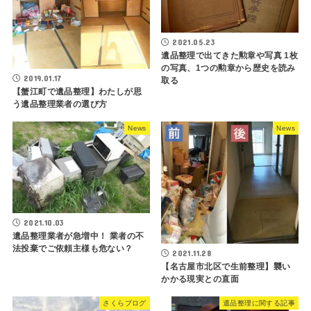
2021.05.23
遺品整理で出てきた勲章や写真 1枚
の写真、1つの勲章から歴史を読み
2019.01.17
取る
【蟹江町で遺品整理】わたしが思
う遺品整理業者の選び方
News
News
2021.10.03
遺品整理業者が急増中！ 業者の不
法投棄でご依頼主様も危ない？
2021.11.28
【名古屋市北区で生前整理】襲い
かかる現実との直面
さくらブログ
遺品整理に関する記事