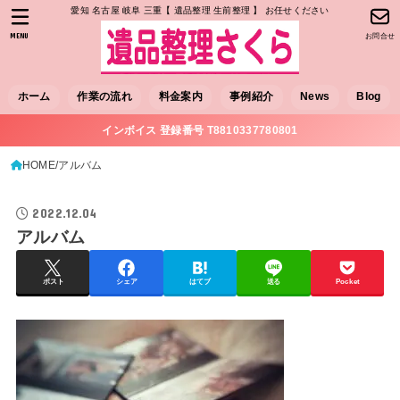
愛知 名古屋 岐阜 三重【 遺品整理 生前整理 】 お任せください
MENU
お問合せ
ホーム
作業の流れ
料金案内
事例紹介
News
Blog
インボイス 登録番号 T8810337780801
HOME
アルバム
2022.12.04
アルバム
ポスト
シェア
はてブ
送る
Pocket