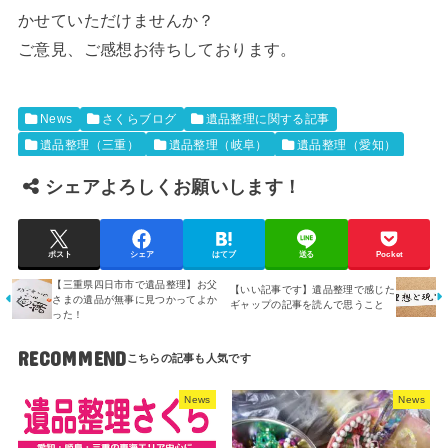
かせていただけませんか？
ご意見、ご感想お待ちしております。
News
さくらブログ
遺品整理に関する記事
遺品整理（三重）
遺品整理（岐阜）
遺品整理（愛知）
シェアよろしくお願いします！
ポスト
シェア
はてブ
送る
Pocket
【三重県四日市市で遺品整理】お父
【いい記事です】遺品整理で感じた
さまの遺品が無事に見つかってよか
ギャップの記事を読んで思うこと
った！
RECOMMEND
News
News