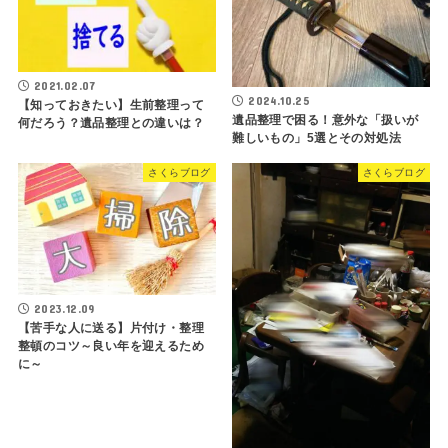
2021.02.07
2024.10.25
【知っておきたい】生前整理って
遺品整理で困る！意外な「扱いが
何だろう？遺品整理との違いは？
難しいもの」5選とその対処法
さくらブログ
さくらブログ
2023.12.09
【苦手な人に送る】片付け・整理
整頓のコツ～良い年を迎えるため
に～