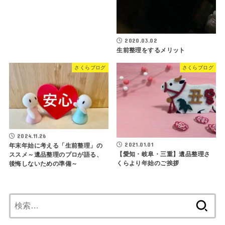
2020.03.02
生前整理をするメリット
さくらブログ
さくらブログ
2024.11.26
2021.01.01
年末年始に考える「生前整理」の
【愛知・岐阜・三重】遺品整理さ
ススメ～遺品整理のプロが語る、
くらより年始のご挨拶
後悔しないための準備～
検
索: